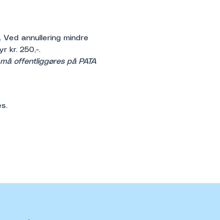
Ved annullering mindre 
kr. 250,-.
t må offentliggøres på PATA
s.