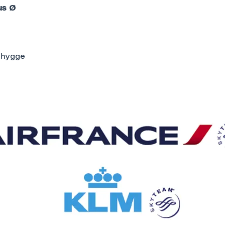
us Ø
g hygge