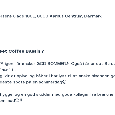
0
dersens Gade 180E, 8000 Aarhus Centrum, Danmark
et Coffee Bassin 7
A igen i år ønsker GOD SOMMER🌞 Også i år er det Stree
hus” til.
 lidt at spise, og håber I har lyst til at ønske hinanden g
fedeste spots på en sommerdag🤩 
l hygge, og en god sludder med gode kolleger fra branchen,
kom med🤗🌞