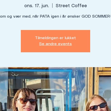
ons. 17. jun.
  |  
Street Coffee
om og vær med, når PATA igen i år ønsker GOD SOMMER
Tilmeldingen er lukket
Se andre events