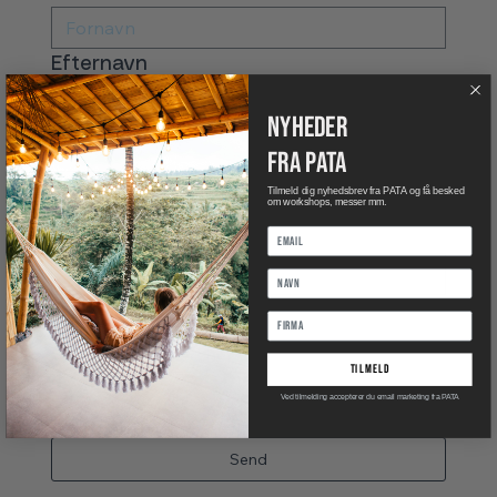
Efternavn
nyheder
Email
*
fra pata
Tilmeld dig nyhedsbrev fra PATA og få besked
om workshops, messer mm.
Telefon
Besked
*
tilmeld
Ved tilmelding accepterer du email marketing fra PATA
Send