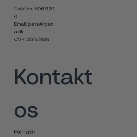
Telefon: 5067120
0
Email:
pata@pat
a.dk
CVR: 35137939
Kontakt 
os
Fornavn