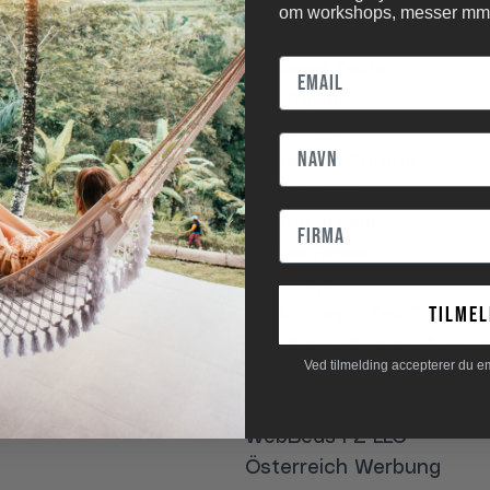
Tembo Travel Group ApS
om workshops, messer mm
Thai Airways Intl.
Thailand Tours
Top Rejser
seforsikring A/S)
Topas Travel
Travelpool Europe
Turkish Airlines
Unique Travel
Unitas Rejser
USA Rejser
tilmel
USA Tours / Top Tours
Via Biler Udlejning A/S |
Ved tilmelding accepterer du e
Viktors Farmor Worldwide
Vitus Rejser
WebBeds FZ-LLC
Österreich Werbung