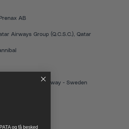
f Prenax AB
Qatar Airways Group (Q.C.S.C.), Qatar
annibal
System Denmark – Norway - Sweden
 PATA og få besked