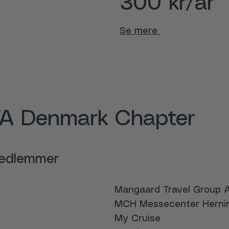
300 kr/år
Se mere
A Denmark Chapter
medlemmer
Mangaard Travel Group 
MCH Messecenter Herni
My Cruise