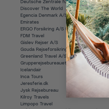
Deutsche Zentrale für Tourismus e. V.
Discover The World
Egencia Denmark A/S
Emirates
ERGO Forsikring A/S (tidl. Europæiske Rej
FDM Travel
Gislev Rejser A/S
Gouda Rejseforsikring
Greenland Travel A/S
Grupperejsebureauet
Icelandair
Inca Tours
Jeresferie.dk
Jysk Rejsebureau
Kilroy Travels
Limpopo Travel