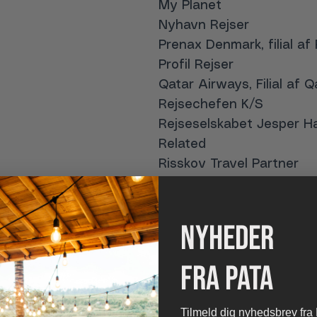
My Planet
Nyhavn Rejser
Prenax Denmark, filial a
Profil Rejser
Qatar Airways, Filial af 
Rejsechefen K/S
Rejseselskabet Jesper H
Related
Risskov Travel Partner
Sabre Danmark ApS
Scandinavian Airlines 
Singapore Airlines
nyheder
Smil Rejser
Solfaktor A/S
fra pata
Spies
rprise
Stjernegaard Rejser
Tilmeld dig nyhedsbrev fra