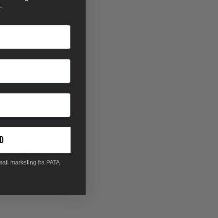
.
d
 Hertz DK Franchise
mail marketing fra PATA
 Expeditions