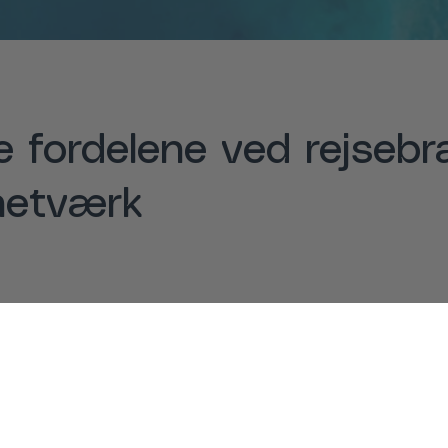
le fordelene ved rejseb
netværk
den og indsigt
Forretning og
relationer
densdeling og mulighed
r at modtage data og
Få kontakt til potentiel