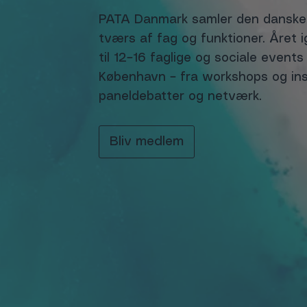
PATA Danmark samler den danske
tværs af fag og funktioner. Året i
til 12–16 faglige og sociale events
København – fra workshops og ins
paneldebatter og netværk.
Bliv medlem