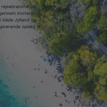
 rejsebranche på
gennem inviterer vi
 i både Jylland og
pirerende oplæg til