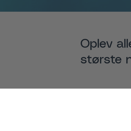
Oplev al
største 
Eksklusive Events
Vi
Events på tværs af
Vi
landet med aktuelt
fo