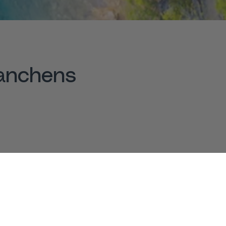
ranchens
Bliv medlem
Bliv privat medlem af
PATA eller tilmeld hele
le