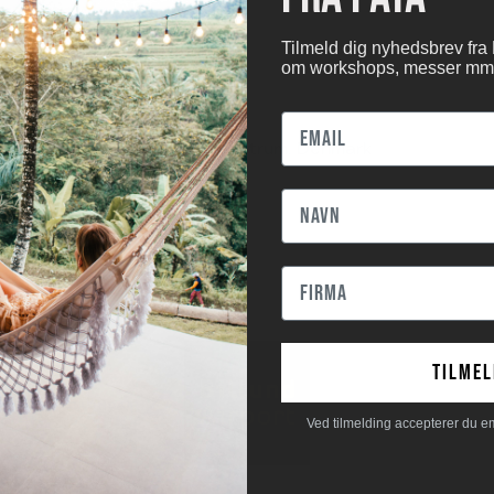
Tilmeld dig nyhedsbrev fra
om workshops, messer mm
0
 Gade 180E, 8000 Aarhus Centrum, Denmark
tilmel
Ved tilmelding accepterer du e