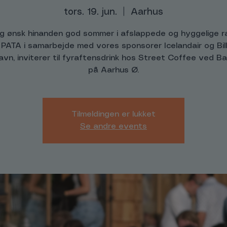
tors. 19. jun.
  |  
Aarhus
g ønsk hinanden god sommer i afslappede og hyggelige r
 PATA i samarbejde med vores sponsorer Icelandair og Bil
avn, inviterer til fyraftensdrink hos Street Coffee ved Ba
på Aarhus Ø.
Tilmeldingen er lukket
Se andre events