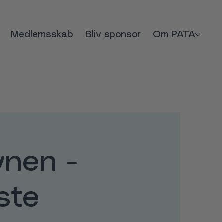
Medlemsskab
Bliv sponsor
Om PATA
nen -
ste