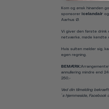
Kom og ønsk hinanden go
sponsorer 
Icelandair 
og
Aarhus Ø.
Vi giver den første drink
netværke, møde kendte og
Hvis sulten melder sig, 
egen regning.
BEMÆRK:
Arrangementet 
annullering mindre end 2
250,-
Ved din tilmelding bekræft
´s hjemmeside, Facebook o