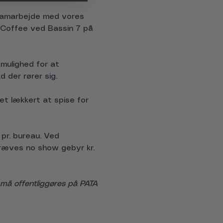
samarbejde med vores 
et Coffee ved Bassin 7 på 
 mulighed for at 
 der rører sig.
t lækkert at spise for 
r. bureau. Ved 
kræves no show gebyr kr. 
t må offentliggøres på PATA