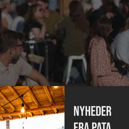
nyheder
fra pata