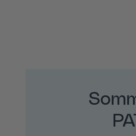
Somm
PA