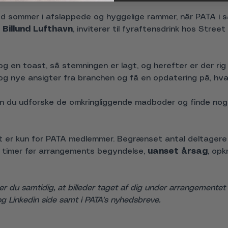
d sommer i afslappede og hyggelige rammer, når PATA i 
 
Billund Lufthavn
, inviterer til fyraftensdrink hos Stre
 og en toast, så stemningen er lagt, og herefter er der rig
 nye ansigter fra branchen og få en opdatering på, hvad
kan du udforske de omkringliggende madboder og finde noge
er kun for PATA medlemmer. Begrænset antal deltagere p
4 timer før arrangements begyndelse, 
uanset årsag
, op
er du samtidig, at billeder taget af dig under arrangemente
g Linkedin side samt i PATA's nyhedsbreve.