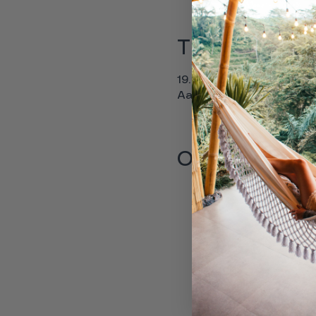
Tid og sted
19. jun. 2025, 17.30 – 21.3
Aarhus, Irma Pedersens
Om eventet