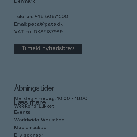
Denmark
Telefon: +45 50671200
Email:
pata@pata.dk
VAT no: DK35137939
Tilmeld nyhedsbrev
Åbningstider
Mandag - Fredag: 10.00 - 16.00
Læs mere
Weekend: Lukket
Events
Worldwide Workshop
Medlemsskab
Bliv sponsor