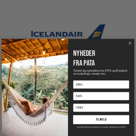
nyheder
fra pata
Tilmeld dig nyhedsbrev fra PATA og få besked
om workshops, messer mm.
BEMÆRK
tilmeld
Ved tilmelding accepterer du email marketing fra PATA
Arrangementet er kun for PATA medlemmer, 