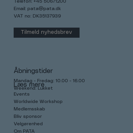
Telefon: +45 50671200
Email:
pata@pata.dk
VAT no: DK35137939
Tilmeld nyhedsbrev
Åbningstider
Mandag - Fredag: 10.00 - 16.00
Læs mere
Weekend: Lukket
Events
Worldwide Workshop
Medlemsskab
Bliv sponsor
Velgørenhed
Om PATA