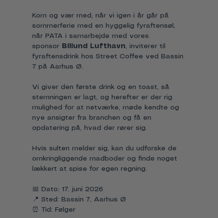
Kom og vær med, når vi igen i år går på 
sommerferie med en hyggelig fyraftensøl, 
når PATA i samarbejde med vores 
sponsor 
Billund Lufthavn
, inviterer til 
fyraftensdrink hos Street Coffee ved Bassin 
7 på Aarhus Ø.
Vi giver den første drink og en toast, så 
stemningen er lagt, og herefter er der rig 
mulighed for at netværke, møde kendte og 
nye ansigter fra branchen og få en 
opdatering på, hvad der rører sig.
Hvis sulten melder sig, kan du udforske de 
omkringliggende madboder og finde noget 
lækkert at spise for egen regning.
📅 Dato: 17. juni 2026 
📍 Sted: Bassin 7, Aarhus Ø
⏰ Tid: Følger