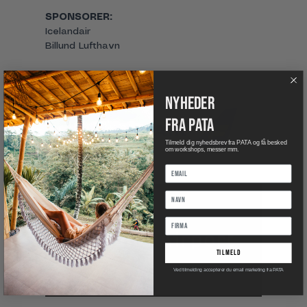
SPONSORER:
Icelandair
Billund Lufthavn
nyheder
fra pata
Tilmeld dig nyhedsbrev fra PATA og få besked
om workshops, messer mm.
tilmeld
Ved tilmelding accepterer du email marketing fra PATA