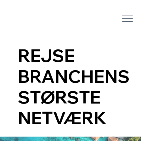
REJSE
REJSE
BRANCHENS
BRANCHENS
STØRSTE
STØRSTE
NETVÆRK
NETVÆRK