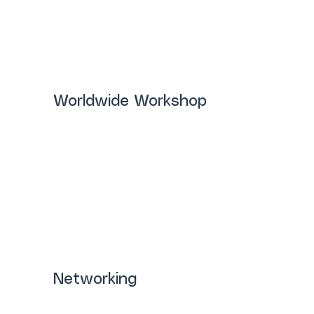
Worldwide Workshop
Årets højdepunkt hvor du møder 
udstillere fra hele verden og bliver 
opdateret på de seneste nyheder og 
trends. En hyggelig og professionel 
aften, med nye og gamle kontakter, 
hvor du vedligeholder og udvider dit 
netværk.
Networking
Vi samler hele branchen – fra 