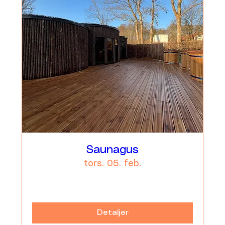
Saunagus
tors. 05. feb.
Læs mere
Detaljer