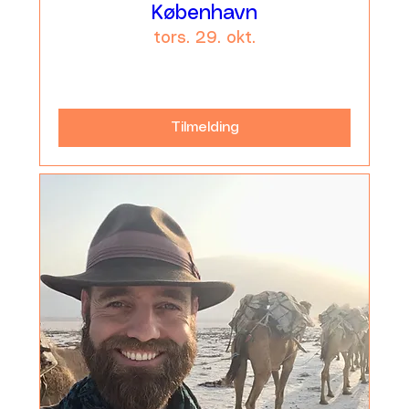
København
tors. 29. okt.
Læs mere
Tilmelding